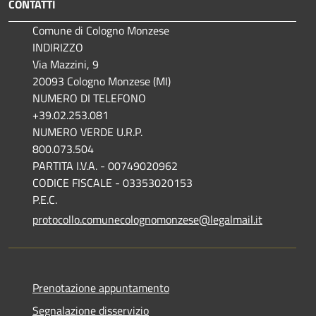
CONTATTI
Comune di Cologno Monzese
INDIRIZZO
Via Mazzini, 9
20093 Cologno Monzese (MI)
NUMERO DI TELEFONO
+39.02.253.081
NUMERO VERDE U.R.P.
800.073.504
PARTITA I.V.A. - 00749020962
CODICE FISCALE - 03353020153
P.E.C.
protocollo.comunecolognomonzese@legalmail.it
Prenotazione appuntamento
Segnalazione disservizio