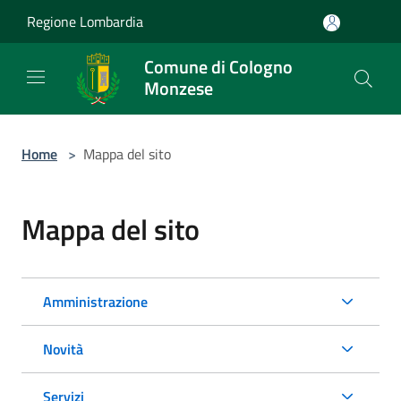
Salta al contenuto principale
Regione Lombardia
Comune di Cologno
Monzese
Home
>
Mappa del sito
Mappa del sito
Amministrazione
Novità
Servizi