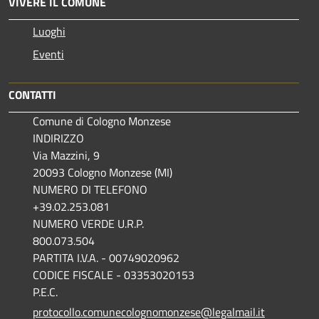
VIVERE IL COMUNE
Luoghi
Eventi
CONTATTI
Comune di Cologno Monzese
INDIRIZZO
Via Mazzini, 9
20093 Cologno Monzese (MI)
NUMERO DI TELEFONO
+39.02.253.081
NUMERO VERDE U.R.P.
800.073.504
PARTITA I.V.A. - 00749020962
CODICE FISCALE - 03353020153
P.E.C.
protocollo.comunecolognomonzese@legalmail.it