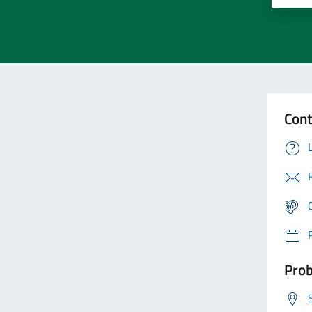
Cont
Prob