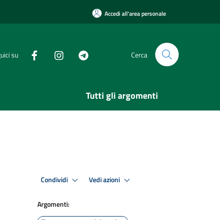
Accedi all'area personale
uici su
Cerca
Tutti gli argomenti
Condividi
Vedi azioni
Argomenti: