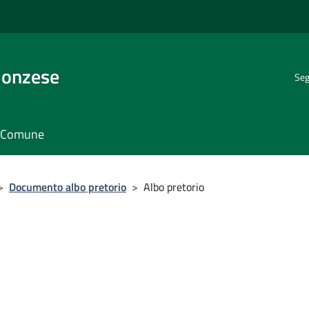
Monzese
Seg
il Comune
>
Documento albo pretorio
>
Albo pretorio