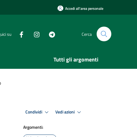
Accedi all'area personale
uici su
Cerca
Tutti gli argomenti
o
Condividi
Vedi azioni
Argomenti: