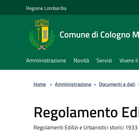
Salta al contenuto principale
Regione Lombardia
Comune di Cologno 
Amministrazione
Novità
Servizi
Vivere 
Home
>
Amministrazione
>
Documenti e dati
Regolamento Edil
Regolamenti Edilizi e Urbanistici storici 19