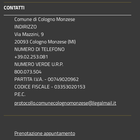
CONTATTI
Comune di Cologno Monzese
INDIRIZZO
Via Mazzini, 9
20093 Cologno Monzese (MI)
NUMERO DI TELEFONO
+39.02.253.081
NUMERO VERDE U.R.P.
800.073.504
PARTITA I.V.A. - 00749020962
CODICE FISCALE - 03353020153
P.E.C.
protocollo.comunecolognomonzese@legalmail.it
Prenotazione appuntamento