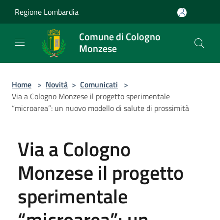
Salta al contenuto principale
Regione Lombardia
Comune di Cologno
Monzese
Home
>
Novità
>
Comunicati
>
Via a Cologno Monzese il progetto sperimentale
“microarea”: un nuovo modello di salute di prossimità
Via a Cologno
Monzese il progetto
sperimentale
“microarea”: un