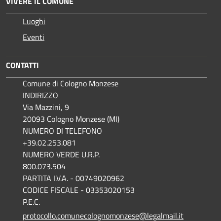
VIVERE IL COMUNE
Luoghi
Eventi
CONTATTI
Comune di Cologno Monzese
INDIRIZZO
Via Mazzini, 9
20093 Cologno Monzese (MI)
NUMERO DI TELEFONO
+39.02.253.081
NUMERO VERDE U.R.P.
800.073.504
PARTITA I.V.A. - 00749020962
CODICE FISCALE - 03353020153
P.E.C.
protocollo.comunecolognomonzese@legalmail.it