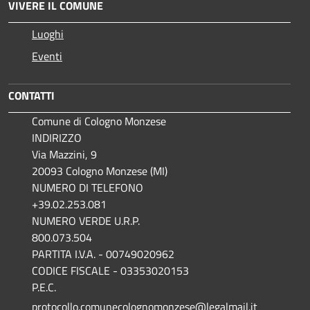
VIVERE IL COMUNE
Luoghi
Eventi
CONTATTI
Comune di Cologno Monzese
INDIRIZZO
Via Mazzini, 9
20093 Cologno Monzese (MI)
NUMERO DI TELEFONO
+39.02.253.081
NUMERO VERDE U.R.P.
800.073.504
PARTITA I.V.A. - 00749020962
CODICE FISCALE - 03353020153
P.E.C.
protocollo.comunecolognomonzese@legalmail.it