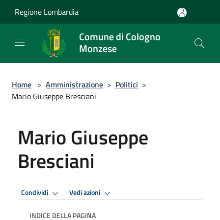
Salta al contenuto principale
Regione Lombardia
Comune di Cologno
Monzese
Home
>
Amministrazione
>
Politici
>
Mario Giuseppe Bresciani
Mario Giuseppe
Bresciani
Condividi
Vedi azioni
INDICE DELLA PAGINA