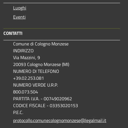
Luoghi
Eventi
CONTATTI
Comune di Cologno Monzese
INDIRIZZO
Via Mazzini, 9
20093 Cologno Monzese (MI)
NUMERO DI TELEFONO
+39.02.253.081
NUMERO VERDE U.R.P.
800.073.504
PARTITA I.V.A. - 00749020962
CODICE FISCALE - 03353020153
P.E.C.
protocollo.comunecolognomonzese@legalmail.it