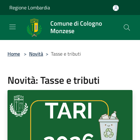
Salta al contenuto principale
Regione Lombardia
Comune di Cologno
Monzese
Home
>
Novità
>
Tasse e tributi
Novità: Tasse e tributi