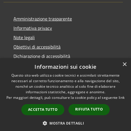
Amministrazione trasparente
Informativa privacy
Note legali
Obiettivi di accessibilità
Dichiarazione di accessibilità
×
Open Data
Informazioni sui cookie
Questo sito web utilizza cookie tecnici e assimilati strettamente
necessari al corretto funzionamento e alla navigazione del sito,
nonché un cookie tecnico analitico al solo fine di elaborare
informazioni statistiche, aggregate e anonime.
RSS
Copyright © 2026 • Comune di
Per maggiori dettagli, può consultare la cookie policy al seguente
link
Accessibilità
Cologno Monzese • Powered
Privacy
Municipium
Accesso
by
•
RIFIUTA TUTTO
ACCETTA TUTTO
Cookie
redazione
Mappa del sito
MOSTRA DETTAGLI