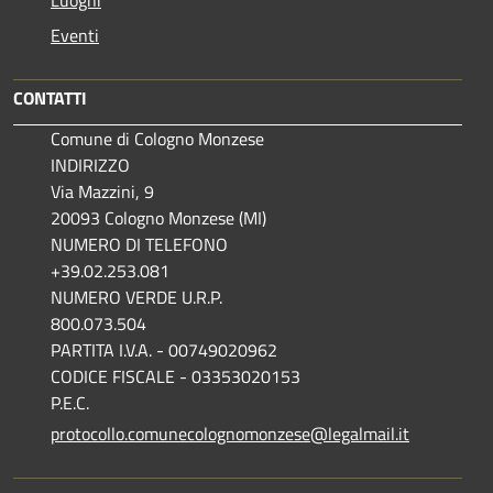
Eventi
CONTATTI
Comune di Cologno Monzese
INDIRIZZO
Via Mazzini, 9
20093 Cologno Monzese (MI)
NUMERO DI TELEFONO
+39.02.253.081
NUMERO VERDE U.R.P.
800.073.504
PARTITA I.V.A. - 00749020962
CODICE FISCALE - 03353020153
P.E.C.
protocollo.comunecolognomonzese@legalmail.it