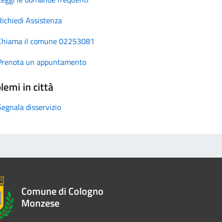
Richiedi Assistenza
Chiama il comune 02253081
Prenota un appuntamento
lemi in città
Segnala disservizio
Comune di Cologno
Monzese