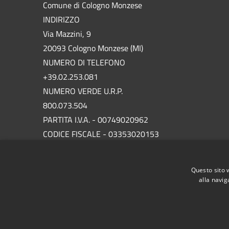
Comune di Cologno Monzese
INDIRIZZO
Via Mazzini, 9
20093 Cologno Monzese (MI)
NUMERO DI TELEFONO
+39.02.253.081
NUMERO VERDE U.R.P.
800.073.504
PARTITA I.V.A. - 00749020962
CODICE FISCALE - 03353020153
P.E.C.
protocollo.comunecolognomonzese@legalmail.it
Questo sito 
alla navig
RSS
Accessibilità
Privacy
Cookie
Mappa de