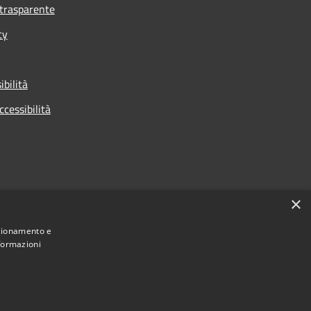
trasparente
cy
ibilità
ccessibilità
×
nzionamento e
nformazioni
Municipium
Accesso
 di Cologno Monzese • Powered by
•