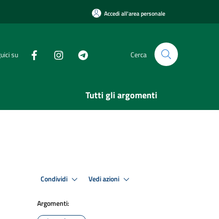
Accedi all'area personale
uici su
Cerca
Tutti gli argomenti
Condividi
Vedi azioni
Argomenti: