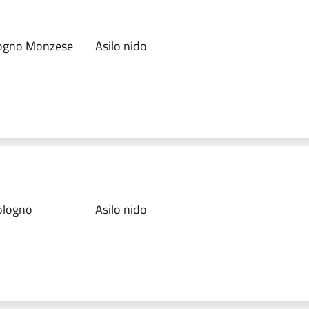
ologno Monzese
Asilo nido
Cologno
Asilo nido