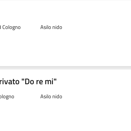
93 Cologno
Asilo nido
ivato "Do re mi"
ologno
Asilo nido