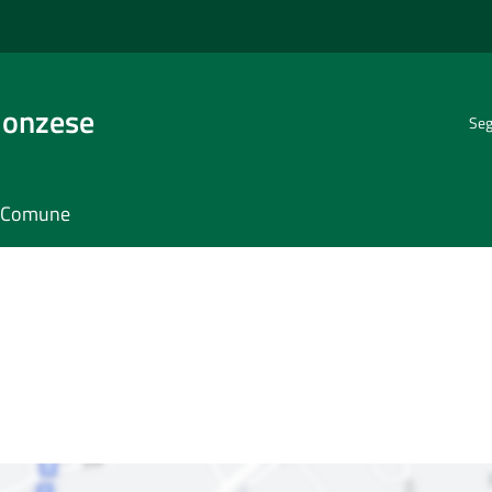
Monzese
Seg
il Comune