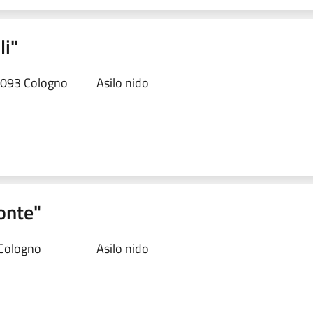
li"
20093 Cologno
Asilo nido
onte"
Cologno
Asilo nido