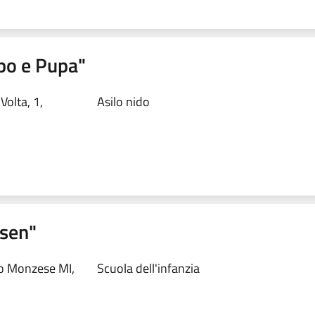
upo e Pupa"
olta, 1,
Asilo nido
rsen"
no Monzese MI,
Scuola dell'infanzia