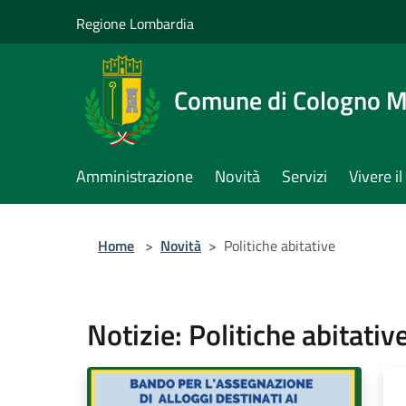
Salta al contenuto principale
Regione Lombardia
Comune di Cologno 
Amministrazione
Novità
Servizi
Vivere 
Home
>
Novità
>
Politiche abitative
Notizie: Politiche abitativ