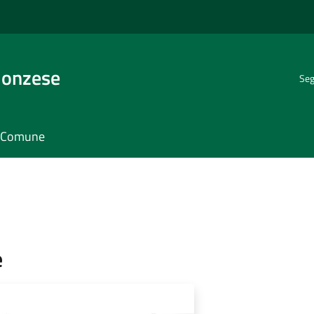
Monzese
Seg
il Comune
e