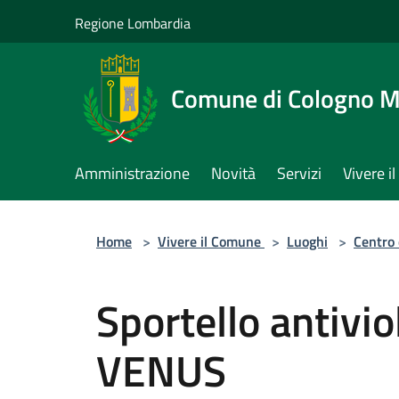
Salta al contenuto principale
Regione Lombardia
Comune di Cologno 
Amministrazione
Novità
Servizi
Vivere 
Home
>
Vivere il Comune
>
Luoghi
>
Centro 
Sportello antivi
VENUS