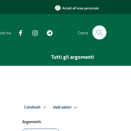
Accedi all'area personale
uici su
Cerca
Tutti gli argomenti
Condividi
Vedi azioni
Argomenti: