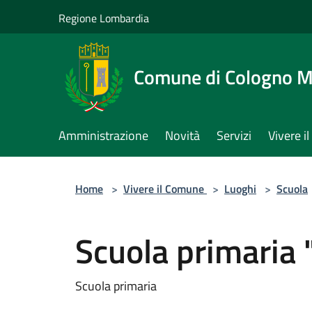
Salta al contenuto principale
Regione Lombardia
Comune di Cologno 
Amministrazione
Novità
Servizi
Vivere 
Home
>
Vivere il Comune
>
Luoghi
>
Scuola
Scuola primaria 
Scuola primaria