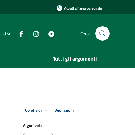
Accedi all'area personale
uici su
Cerca
Tutti gli argomenti
Condividi
Vedi azioni
Argomenti: