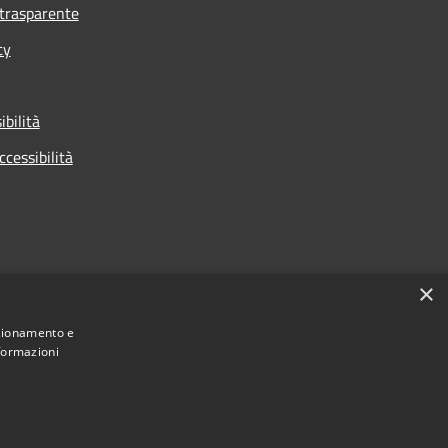
trasparente
cy
ibilità
ccessibilità
×
nzionamento e
nformazioni
Municipium
Accesso
 di Cologno Monzese • Powered by
•