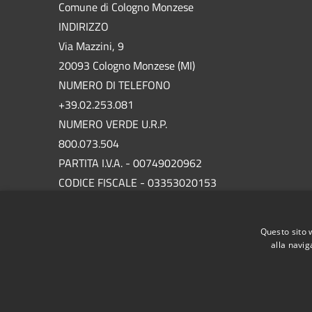
Comune di Cologno Monzese
INDIRIZZO
Via Mazzini, 9
20093 Cologno Monzese (MI)
NUMERO DI TELEFONO
+39.02.253.081
NUMERO VERDE U.R.P.
800.073.504
PARTITA I.V.A. - 00749020962
CODICE FISCALE - 03353020153
P.E.C.
protocollo.comunecolognomonzese@legalmail.it
Questo sito 
alla navig
RSS
Accessibilità
Privacy
Cookie
Mappa de