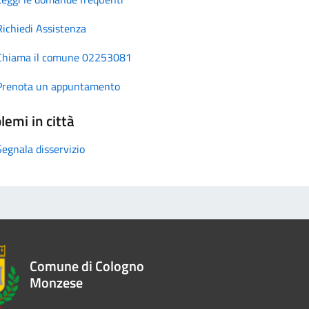
Richiedi Assistenza
Chiama il comune 02253081
Prenota un appuntamento
lemi in città
Segnala disservizio
Comune di Cologno
Monzese