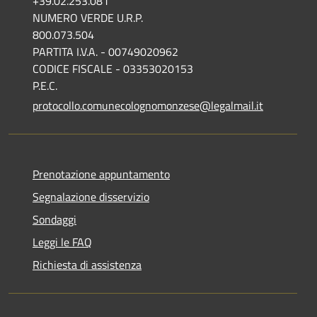
+39.02.253.081
NUMERO VERDE U.R.P.
800.073.504
PARTITA I.V.A. - 00749020962
CODICE FISCALE - 03353020153
P.E.C.
protocollo.comunecolognomonzese@legalmail.it
Prenotazione appuntamento
Segnalazione disservizio
Sondaggi
Leggi le FAQ
Richiesta di assistenza