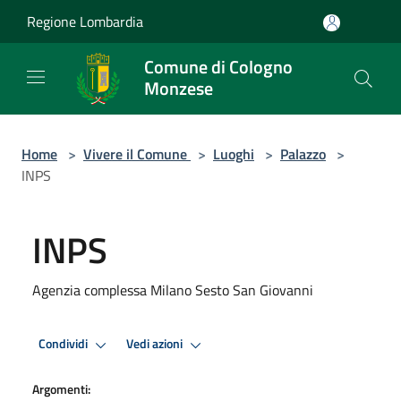
Salta al contenuto principale
Regione Lombardia
Comune di Cologno
Monzese
Home
>
Vivere il Comune
>
Luoghi
>
Palazzo
>
INPS
INPS
Agenzia complessa Milano Sesto San Giovanni
Condividi
Vedi azioni
Argomenti: