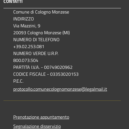
CONTATTI
Comune di Cologno Monzese
INDIRIZZO
Via Mazzini, 9
20093 Cologno Monzese (MI)
NUMERO DI TELEFONO
+39.02.253.081
NUMERO VERDE U.R.P.
800.073.504
PARTITA I.V.A. - 00749020962
CODICE FISCALE - 03353020153
P.E.C.
protocollo.comunecolognomonzese@legalmail.it
Prenotazione appuntamento
Segnalazione disservizio