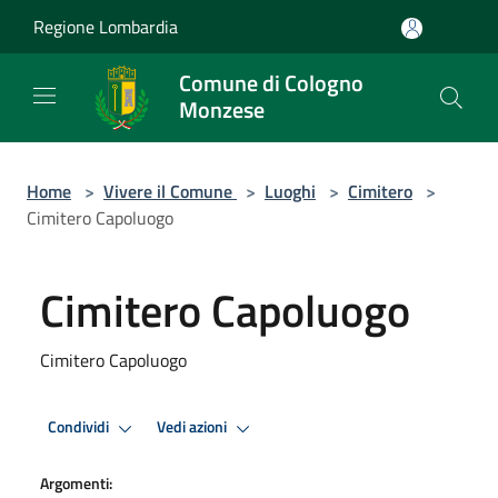
Salta al contenuto principale
Regione Lombardia
Comune di Cologno
Monzese
Home
>
Vivere il Comune
>
Luoghi
>
Cimitero
>
Cimitero Capoluogo
Cimitero Capoluogo
Cimitero Capoluogo
Condividi
Vedi azioni
Argomenti: