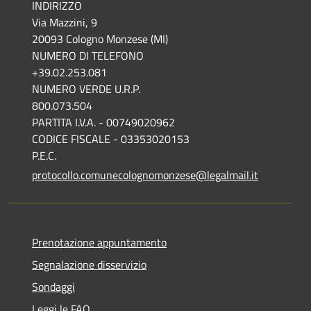
INDIRIZZO
Via Mazzini, 9
20093 Cologno Monzese (MI)
NUMERO DI TELEFONO
+39.02.253.081
NUMERO VERDE U.R.P.
800.073.504
PARTITA I.V.A. - 00749020962
CODICE FISCALE - 03353020153
P.E.C.
protocollo.comunecolognomonzese@legalmail.it
Prenotazione appuntamento
Segnalazione disservizio
Sondaggi
Leggi le FAQ