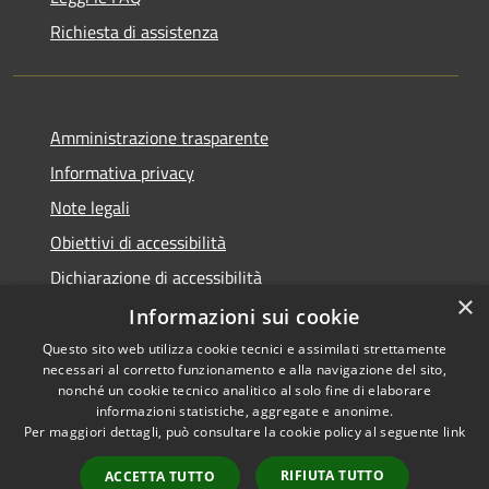
Richiesta di assistenza
Amministrazione trasparente
Informativa privacy
Note legali
Obiettivi di accessibilità
Dichiarazione di accessibilità
×
Open Data
Informazioni sui cookie
Questo sito web utilizza cookie tecnici e assimilati strettamente
necessari al corretto funzionamento e alla navigazione del sito,
nonché un cookie tecnico analitico al solo fine di elaborare
informazioni statistiche, aggregate e anonime.
RSS
Copyright © 2026 • Comune di
Per maggiori dettagli, può consultare la cookie policy al seguente
link
Accessibilità
Cologno Monzese • Powered
Privacy
Municipium
Accesso
by
•
RIFIUTA TUTTO
ACCETTA TUTTO