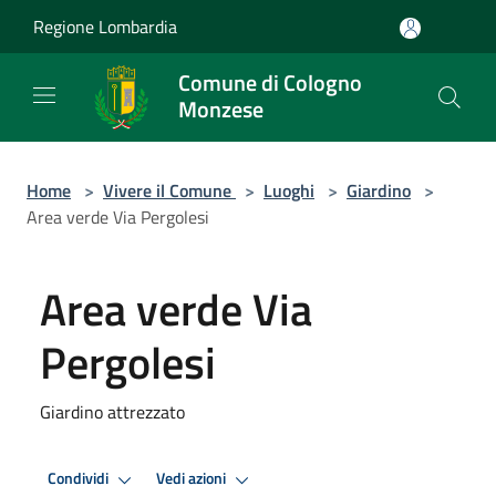
Salta al contenuto principale
Regione Lombardia
Comune di Cologno
Monzese
Home
>
Vivere il Comune
>
Luoghi
>
Giardino
>
Area verde Via Pergolesi
Area verde Via
Pergolesi
Giardino attrezzato
Condividi
Vedi azioni