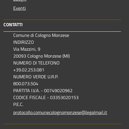
Eventi
CONTATTI
Comune di Cologno Monzese
INDIRIZZO
Via Mazzini, 9
20093 Cologno Monzese (MI)
NUMERO DI TELEFONO
+39.02.253.081
NUMERO VERDE U.R.P.
800.073.504
PARTITA I.V.A. - 00749020962
CODICE FISCALE - 03353020153
P.E.C.
protocollo.comunecolognomonzese@legalmail.it