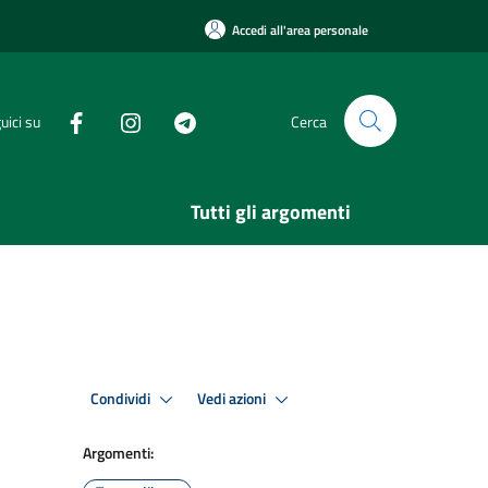
Accedi all'area personale
uici su
Cerca
Tutti gli argomenti
Condividi
Vedi azioni
Argomenti: