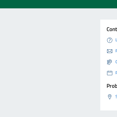
Cont
Prob