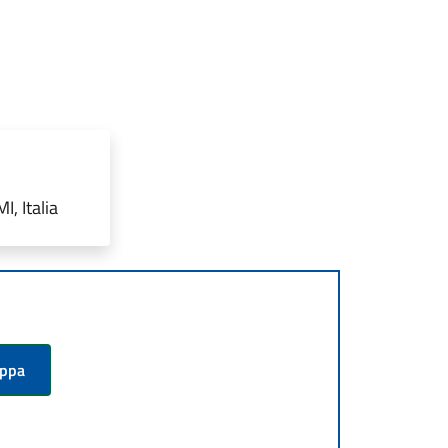
, Italia
appa