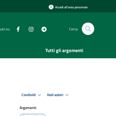
Accedi all'area personale
uici su
Cerca
Tutti gli argomenti
Condividi
Vedi azioni
Argomenti: