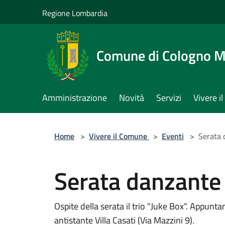
Salta al contenuto principale
Regione Lombardia
Comune di Cologno 
Amministrazione
Novità
Servizi
Vivere 
Home
>
Vivere il Comune
>
Eventi
>
Serata 
Serata danzante
Ospite della serata il trio "Juke Box". Appunta
antistante Villa Casati (Via Mazzini 9).