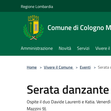
Salta al contenuto principale
Regione Lombardia
Comune di Cologno 
Amministrazione
Novità
Servizi
Vivere 
Home
>
Vivere il Comune
>
Eventi
>
Serata 
Serata danzante
Ospite il duo Davide Laurenti e Katia. Venerdì 
Mazzini 9).