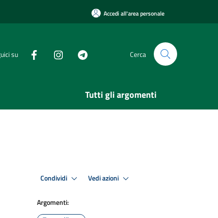
Accedi all'area personale
uici su
Cerca
Tutti gli argomenti
Condividi
Vedi azioni
Argomenti: