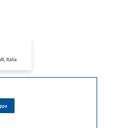
, Italia
appa