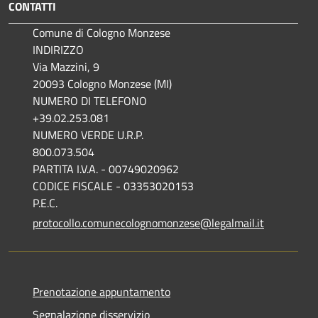
CONTATTI
Comune di Cologno Monzese
INDIRIZZO
Via Mazzini, 9
20093 Cologno Monzese (MI)
NUMERO DI TELEFONO
+39.02.253.081
NUMERO VERDE U.R.P.
800.073.504
PARTITA I.V.A. - 00749020962
CODICE FISCALE - 03353020153
P.E.C.
protocollo.comunecolognomonzese@legalmail.it
Prenotazione appuntamento
Segnalazione disservizio