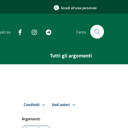
Accedi all'area personale
uici su
Cerca
Tutti gli argomenti
Condividi
Vedi azioni
Argomenti: