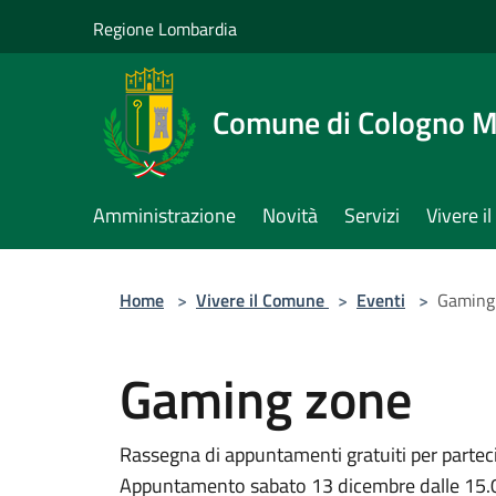
Salta al contenuto principale
Regione Lombardia
Comune di Cologno 
Amministrazione
Novità
Servizi
Vivere 
Home
>
Vivere il Comune
>
Eventi
>
Gaming
Gaming zone
Rassegna di appuntamenti gratuiti per partecip
Appuntamento sabato 13 dicembre dalle 15.00