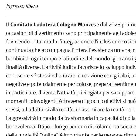
Ingresso libero
Il Comitato Ludoteca Cologno Monzese
dal 2023 promuo
occasioni di divertimento sano principalmente agli adoles
favorendo in tal modo l’integrazione e l’inclusione sociale.
continuata che accompagna l’intera l’esistenza umana, n
bambini di ogni tempo e latitudine del mondo: giocano i 
finalità diverse. L’attività ludica favorisce lo sviluppo ind
conoscere sé stessi ed entrare in relazione con gli altri, i
negative e potenzialmente pericolose, prepara i sentimenti 
in particolare, diventa l’attività privilegiata per sviluppare
momenti coinvolgenti. Attraverso i giochi collettivi si 
stessi, ad adattarsi alla realtà, ad assimilare la realtà non 
l’aggressività in modo da trasformarla in capacità di coll
benevolenza. Dopo il lungo periodo di isolamento social
della modalità “online”, è importante per le persone ritrov