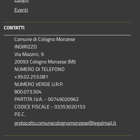
Eventi
CONTATTI
Comune di Cologno Monzese
INDIRIZZO
Via Mazzini, 9
20093 Cologno Monzese (MI)
NUMERO DI TELEFONO
+39.02.253.081
NUMERO VERDE U.R.P.
800.073.504
PARTITA I.V.A. - 00749020962
CODICE FISCALE - 03353020153
P.E.C.
protocollo.comunecolognomonzese@legalmail.it