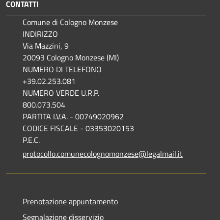
CONTATTI
Comune di Cologno Monzese
INDIRIZZO
Via Mazzini, 9
20093 Cologno Monzese (MI)
NUMERO DI TELEFONO
+39.02.253.081
NUMERO VERDE U.R.P.
800.073.504
PARTITA I.V.A. - 00749020962
CODICE FISCALE - 03353020153
P.E.C.
protocollo.comunecolognomonzese@legalmail.it
Prenotazione appuntamento
Segnalazione disservizio