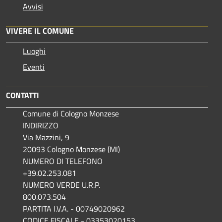
Avvisi
VIVERE IL COMUNE
Luoghi
Eventi
CONTATTI
Comune di Cologno Monzese
INDIRIZZO
Via Mazzini, 9
20093 Cologno Monzese (MI)
NUMERO DI TELEFONO
+39.02.253.081
NUMERO VERDE U.R.P.
800.073.504
PARTITA I.V.A. - 00749020962
CODICE FISCALE - 03353020153