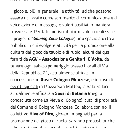
Il gioco e, più in generale, le attività ludiche possono
essere utilizzate come strumento di comunicazione e di
veicolazione di messaggi e valori positivi in maniera
trasversale. Per tale motivo abbiamo voluto realizzare
il progetto “
Gaming Zone Cologno
”, uno spazio aperto al
pubblico in cui svolgere attività per la promozione alla
cultura del gioco da tavolo e di ruolo, alcuni dei quali
forniti da
AGV - Associazione Genitori IC Volta
, da
tenere
ogni sabato pomeriggio
presso i locali di Via
della Repubblica 21, attualmente affidati in
concessione ad
Auser Cologno Monzese
, e in caso di
eventi speciali
in Piazza San Matteo, la Sala Fallaci
attualmente affidata a
Sassi di Betania
(meglio
conosciuta come La Pieve di Cologno), tutti di proprietà
del Comune di Cologno Monzese. Collabora con noi il
collettivo
Hive of Dice
, giovani impegnati per la
promozione del gioco di ruolo. Saranno proposti anche
laboratori, eventi e incontri, rivolti ai giovani, alle