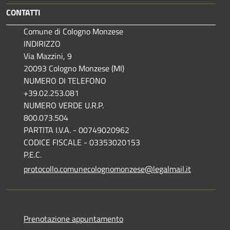
CONTATTI
Comune di Cologno Monzese
INDIRIZZO
Via Mazzini, 9
20093 Cologno Monzese (MI)
NUMERO DI TELEFONO
+39.02.253.081
NUMERO VERDE U.R.P.
800.073.504
PARTITA I.V.A. - 00749020962
CODICE FISCALE - 03353020153
P.E.C.
protocollo.comunecolognomonzese@legalmail.it
Prenotazione appuntamento