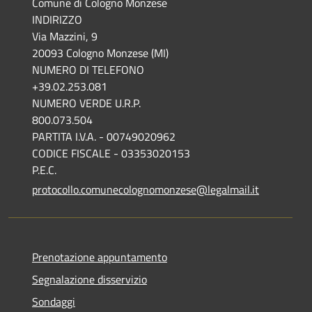
Comune di Cologno Monzese
INDIRIZZO
Via Mazzini, 9
20093 Cologno Monzese (MI)
NUMERO DI TELEFONO
+39.02.253.081
NUMERO VERDE U.R.P.
800.073.504
PARTITA I.V.A. - 00749020962
CODICE FISCALE - 03353020153
P.E.C.
protocollo.comunecolognomonzese@legalmail.it
Prenotazione appuntamento
Segnalazione disservizio
Sondaggi