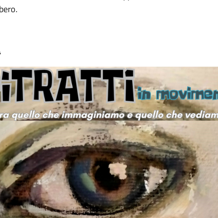
ibero.
4