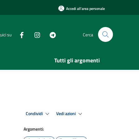
Accedi all'area personale
uici su
Cerca
Tutti gli argomenti
Condividi
Vedi azioni
Argomenti: