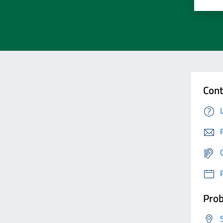
Cont
Prob