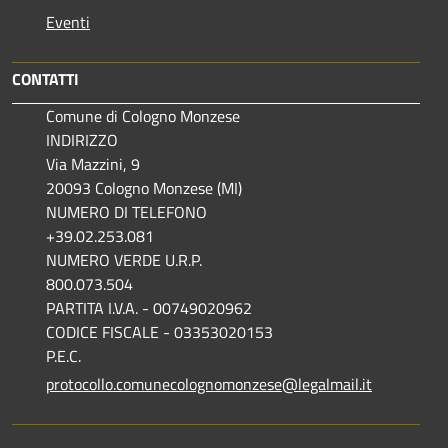
Eventi
CONTATTI
Comune di Cologno Monzese
INDIRIZZO
Via Mazzini, 9
20093 Cologno Monzese (MI)
NUMERO DI TELEFONO
+39.02.253.081
NUMERO VERDE U.R.P.
800.073.504
PARTITA I.V.A. - 00749020962
CODICE FISCALE - 03353020153
P.E.C.
protocollo.comunecolognomonzese@legalmail.it