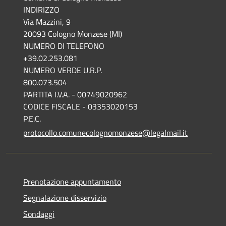
INDIRIZZO
Via Mazzini, 9
20093 Cologno Monzese (MI)
NUMERO DI TELEFONO
+39.02.253.081
NUMERO VERDE U.R.P.
800.073.504
PARTITA I.V.A. - 00749020962
CODICE FISCALE - 03353020153
P.E.C.
protocollo.comunecolognomonzese@legalmail.it
Prenotazione appuntamento
Segnalazione disservizio
Sondaggi