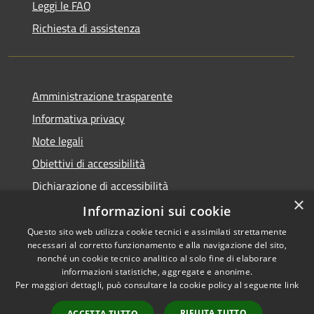
Leggi le FAQ
Richiesta di assistenza
Amministrazione trasparente
Informativa privacy
Note legali
Obiettivi di accessibilità
Dichiarazione di accessibilità
×
Open Data
Informazioni sui cookie
Questo sito web utilizza cookie tecnici e assimilati strettamente
necessari al corretto funzionamento e alla navigazione del sito,
nonché un cookie tecnico analitico al solo fine di elaborare
informazioni statistiche, aggregate e anonime.
RSS
Copyright © 2026 • Comune di
Per maggiori dettagli, può consultare la cookie policy al seguente
link
Accessibilità
Cologno Monzese • Powered
Privacy
Municipium
Accesso
by
•
RIFIUTA TUTTO
ACCETTA TUTTO