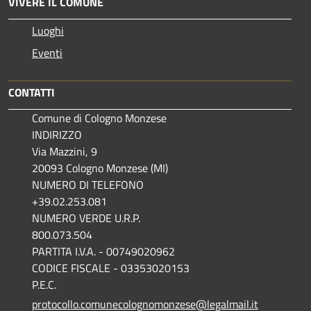
VIVERE IL COMUNE
Luoghi
Eventi
CONTATTI
Comune di Cologno Monzese
INDIRIZZO
Via Mazzini, 9
20093 Cologno Monzese (MI)
NUMERO DI TELEFONO
+39.02.253.081
NUMERO VERDE U.R.P.
800.073.504
PARTITA I.V.A. - 00749020962
CODICE FISCALE - 03353020153
P.E.C.
protocollo.comunecolognomonzese@legalmail.it