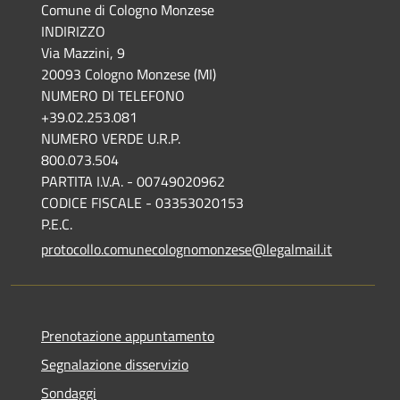
Comune di Cologno Monzese
INDIRIZZO
Via Mazzini, 9
20093 Cologno Monzese (MI)
NUMERO DI TELEFONO
+39.02.253.081
NUMERO VERDE U.R.P.
800.073.504
PARTITA I.V.A. - 00749020962
CODICE FISCALE - 03353020153
P.E.C.
protocollo.comunecolognomonzese@legalmail.it
Prenotazione appuntamento
Segnalazione disservizio
Sondaggi