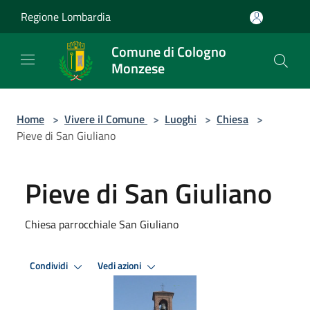
Salta al contenuto principale
Regione Lombardia
Comune di Cologno
Monzese
Home
>
Vivere il Comune
>
Luoghi
>
Chiesa
>
Pieve di San Giuliano
Pieve di San Giuliano
Chiesa parrocchiale San Giuliano
Condividi
Vedi azioni