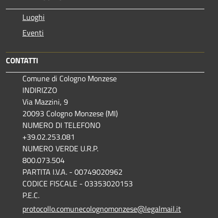
Luoghi
Eventi
CONTATTI
Comune di Cologno Monzese
INDIRIZZO
Via Mazzini, 9
20093 Cologno Monzese (MI)
NUMERO DI TELEFONO
+39.02.253.081
NUMERO VERDE U.R.P.
800.073.504
PARTITA I.V.A. - 00749020962
CODICE FISCALE - 03353020153
P.E.C.
protocollo.comunecolognomonzese@legalmail.it