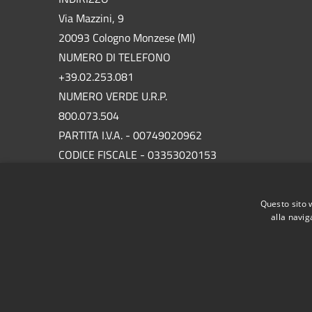
Via Mazzini, 9
20093 Cologno Monzese (MI)
NUMERO DI TELEFONO
+39.02.253.081
NUMERO VERDE U.R.P.
800.073.504
PARTITA I.V.A. - 00749020962
CODICE FISCALE - 03353020153
P.E.C.
protocollo.comunecolognomonzese@legalmail.it
Questo sito 
alla navig
RSS
Accessibilità
Privacy
Cookie
Mappa de