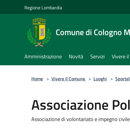
Salta al contenuto principale
Regione Lombardia
Comune di Cologno 
Amministrazione
Novità
Servizi
Vivere 
Home
>
Vivere il Comune
>
Luoghi
>
Sportel
Associazione Poli
Associazione di volontariato e impegno civile