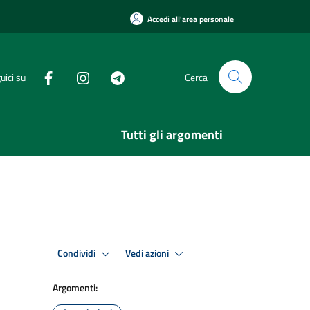
Accedi all'area personale
uici su
Cerca
Tutti gli argomenti
Condividi
Vedi azioni
Argomenti: