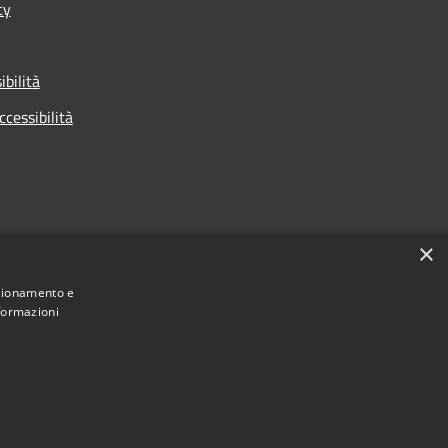
cy
ibilità
ccessibilità
×
nzionamento e
nformazioni
Municipium
Accesso
 di Cologno Monzese • Powered by
•
redazione