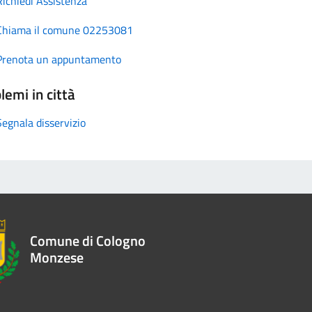
Richiedi Assistenza
Chiama il comune 02253081
Prenota un appuntamento
lemi in città
Segnala disservizio
Comune di Cologno
Monzese