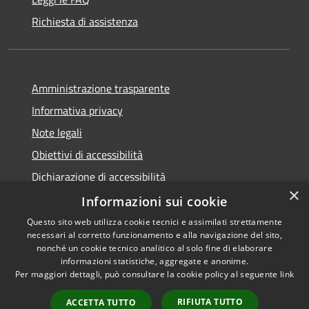
Richiesta di assistenza
Amministrazione trasparente
Informativa privacy
Note legali
Obiettivi di accessibilità
Dichiarazione di accessibilità
×
Open Data
Informazioni sui cookie
Questo sito web utilizza cookie tecnici e assimilati strettamente
necessari al corretto funzionamento e alla navigazione del sito,
nonché un cookie tecnico analitico al solo fine di elaborare
informazioni statistiche, aggregate e anonime.
RSS
Copyright © 2026 • Comune di
Per maggiori dettagli, può consultare la cookie policy al seguente
link
Accessibilità
Cologno Monzese • Powered
Privacy
Municipium
Accesso
by
•
RIFIUTA TUTTO
ACCETTA TUTTO