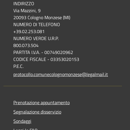
INDIRIZZO
Via Mazzini, 9
20093 Cologno Monzese (MI)
NUMERO DI TELEFONO
+39.02.253.081
NUMERO VERDE U.R.P.
800.073.504
PARTITA I.V.A. - 00749020962
CODICE FISCALE - 03353020153
P.E.C.
protocollo.comunecolognomonzese@legalmail.it
Prenotazione appuntamento
Segnalazione disservizio
Sondaggi