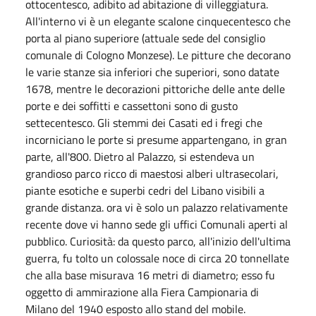
ottocentesco, adibito ad abitazione di villeggiatura.
All'interno vi è un elegante scalone cinquecentesco che
porta al piano superiore (attuale sede del consiglio
comunale di Cologno Monzese). Le pitture che decorano
le varie stanze sia inferiori che superiori, sono datate
1678, mentre le decorazioni pittoriche delle ante delle
porte e dei soffitti e cassettoni sono di gusto
settecentesco. Gli stemmi dei Casati ed i fregi che
incorniciano le porte si presume appartengano, in gran
parte, all'800. Dietro al Palazzo, si estendeva un
grandioso parco ricco di maestosi alberi ultrasecolari,
piante esotiche e superbi cedri del Libano visibili a
grande distanza. ora vi è solo un palazzo relativamente
recente dove vi hanno sede gli uffici Comunali aperti al
pubblico. Curiosità: da questo parco, all'inizio dell'ultima
guerra, fu tolto un colossale noce di circa 20 tonnellate
che alla base misurava 16 metri di diametro; esso fu
oggetto di ammirazione alla Fiera Campionaria di
Milano del 1940 esposto allo stand del mobile.