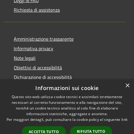
Leggi le FAQ
Richiesta di assistenza
Amministrazione trasparente
Informativa privacy
Note legali
Obiettivi di accessibilità
Dichiarazione di accessibilità
×
Open Data
Informazioni sui cookie
Questo sito web utilizza cookie tecnici e assimilati strettamente
necessari al corretto funzionamento e alla navigazione del sito,
nonché un cookie tecnico analitico al solo fine di elaborare
informazioni statistiche, aggregate e anonime.
RSS
Copyright © 2026 • Comune di
Per maggiori dettagli, può consultare la cookie policy al seguente
link
Accessibilità
Cologno Monzese • Powered
Privacy
Municipium
Accesso
by
•
RIFIUTA TUTTO
ACCETTA TUTTO