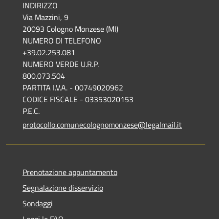
INDIRIZZO
Via Mazzini, 9
20093 Cologno Monzese (MI)
NUMERO DI TELEFONO
+39.02.253.081
NUMERO VERDE U.R.P.
800.073.504
PARTITA I.V.A. - 00749020962
CODICE FISCALE - 03353020153
P.E.C.
protocollo.comunecolognomonzese@legalmail.it
Prenotazione appuntamento
Segnalazione disservizio
Sondaggi
Leggi le FAQ