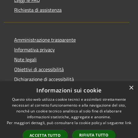
Richiesta di assistenza
Amministrazione trasparente
Informativa privacy
Note legali
Obiettivi di accessibilità
Dichiarazione di accessibilità
×
Open Data
Informazioni sui cookie
Questo sito web utilizza cookie tecnici e assimilati strettamente
necessari al corretto funzionamento e alla navigazione del sito,
nonché un cookie tecnico analitico al solo fine di elaborare
informazioni statistiche, aggregate e anonime.
RSS
Copyright © 2026 • Comune di
Per maggiori dettagli, può consultare la cookie policy al seguente
link
Accessibilità
Cologno Monzese • Powered
Privacy
Municipium
Accesso
by
•
RIFIUTA TUTTO
ACCETTA TUTTO