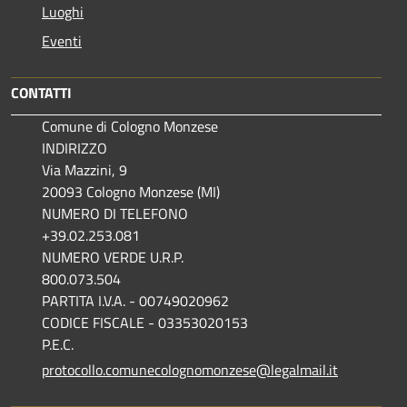
Luoghi
Eventi
CONTATTI
Comune di Cologno Monzese
INDIRIZZO
Via Mazzini, 9
20093 Cologno Monzese (MI)
NUMERO DI TELEFONO
+39.02.253.081
NUMERO VERDE U.R.P.
800.073.504
PARTITA I.V.A. - 00749020962
CODICE FISCALE - 03353020153
P.E.C.
protocollo.comunecolognomonzese@legalmail.it