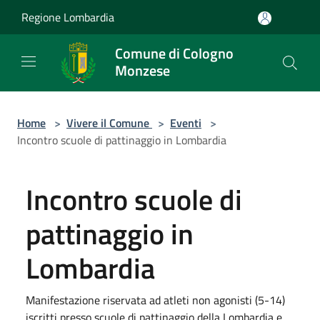
Salta al contenuto principale
Regione Lombardia
Comune di Cologno
Monzese
Home
>
Vivere il Comune
>
Eventi
>
Incontro scuole di pattinaggio in Lombardia
Incontro scuole di
pattinaggio in
Lombardia
Manifestazione riservata ad atleti non agonisti (5-14)
iscritti presso scuole di pattinaggio della Lombardia e