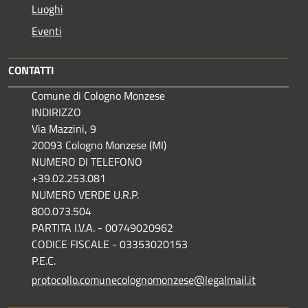
Luoghi
Eventi
CONTATTI
Comune di Cologno Monzese
INDIRIZZO
Via Mazzini, 9
20093 Cologno Monzese (MI)
NUMERO DI TELEFONO
+39.02.253.081
NUMERO VERDE U.R.P.
800.073.504
PARTITA I.V.A. - 00749020962
CODICE FISCALE - 03353020153
P.E.C.
protocollo.comunecolognomonzese@legalmail.it