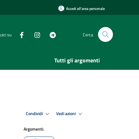
Accedi all'area personale
uici su
Cerca
Tutti gli argomenti
Condividi
Vedi azioni
Argomenti: