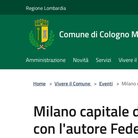
Salta al contenuto principale
Regione Lombardia
Comune di Cologno 
Amministrazione
Novità
Servizi
Vivere 
Home
>
Vivere il Comune
>
Eventi
>
Milano c
Milano capitale d
con l'autore Fede