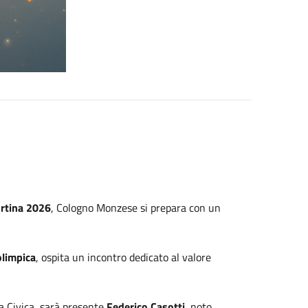
ortina 2026
, Cologno Monzese si prepara con un
olimpica
, ospita un incontro dedicato al valore
ca Civica, sarà presente
Federico Casotti
, noto